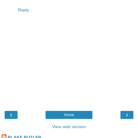
Reply
‹
›
Home
View web version
BLAKE BUTLER